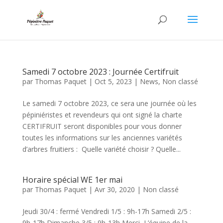
Samedi 7 octobre 2023 : Journée Certifruit
par
Thomas Paquet
|
Oct 5, 2023
|
News
,
Non classé
Le samedi 7 octobre 2023, ce sera une journée où les
pépiniéristes et revendeurs qui ont signé la charte
CERTIFRUIT seront disponibles pour vous donner
toutes les informations sur les anciennes variétés
d’arbres fruitiers : Quelle variété choisir ? Quelle...
Horaire spécial WE 1er mai
par
Thomas Paquet
|
Avr 30, 2020
|
Non classé
Jeudi 30/4 : fermé Vendredi 1/5 : 9h-17h Samedi 2/5 :
9h-17h Dimanche 3/5 : 9h-13h Merci, L’équipe de la